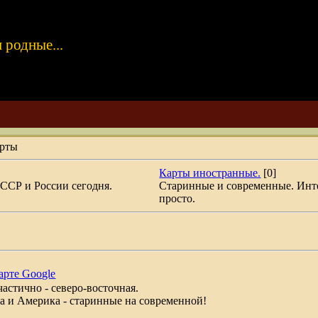
 родные...
рты
Карты иностранные.
[0]
ССР и России сегодня.
Старинные и современные. Инт
просто.
арте Google
частично - северо-восточная.
ка и Америка - старинные на современной!