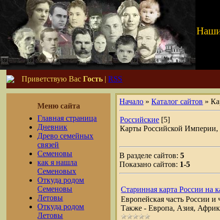
Наши
Приветствую Вас
Гость
|
RSS
Начало
»
Каталог сайтов
» Ка
Меню сайта
Главная страница
Российские
[5]
Дневник
Карты Российской Империи, 
Древо семейных
связей
Семеновы
В разделе сайтов:
5
как я нашла
Показано сайтов:
1-5
Семеновых
Откуда родом
Семеновы
Старинная карта России на к
Летовы
Европейская часть России и 
Откуда родом
Также - Европа, Азия, Афри
Летовы