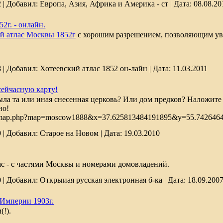
2
|
Добавил:
Европа, Азия, Африка и Америка - ст
|
Дата:
08.08.20
2г. - онлайн.
й атлас Москвы 1852г
с хорошим разрешением, позволяющим ув
8
|
Добавил:
Хотеевский атлас 1852 он-лайн
|
Дата:
11.03.2011
сейчасную карту!
была та или иная снесенная церковь? Или дом предков? Наложите
но!
ponmap.php?map=moscow1888&x=37.625813484191895&y=55.742646
9
|
Добавил:
Старое на Новом
|
Дата:
19.03.2010
с - с частями Москвы и номерами домовладений.
0
|
Добавил:
Открыиая русская электронная б-ка
|
Дата:
18.09.200
Империи 1903г.
(!).