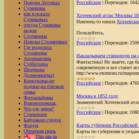
Российские
|
Переходов:
164
Поиски Летовых
Суриковы
как я искала
Хотеевский атлас Москвы 185
Суриковых
Наконец-то нашла
Хотеевски
откуда Суриковы
родом
Пользуйтесь.
Столяровы
Поиски Столяровых
Российские
|
Переходов:
250
Где родились
Столяровы
Накладываем старинную на 
Андриановы
Фантастика! Не знаете, где 
Субботины
современную и все станет яс
Щербины
http://www.etomesto.ru/ma
Долженко(вы)
Коркуновы-не
Российские
|
Переходов:
476
родные,но близкие
семье
Москва в 1852 году
Фотоальбомы
Знаменитый Хотеевский атла
Взаимопомощь
Что,где,зачем?
Российские
|
Переходов:
108
Старинное
Бабушкин сундук
Карты губернии Российской 
Форум
Обратная связь
Карты по губерниям и уездам
This site in