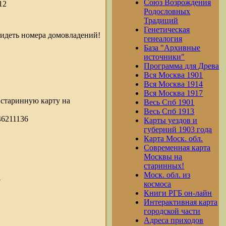
Союз Возрождения
12
Родословных
Традиций
Генетическая
идеть номера домовладений!
генеалогия
База "Архивные
источники"
Программа для Древа
Вся Москва 1901
Вся Москва 1914
Вся Москва 1917
 старинную карту на
Весь Спб 1901
Весь Спб 1913
46211136
Карты уездов и
губерний 1903 года
Карта Моск. обл.
Современная карта
Москвы на
старинных!
Моск. обл. из
7
космоса
Книги РГБ он-лайн
Интерактивная карта
городской части
Адреса приходов