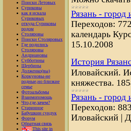
Поиски Летовых
Суриковы
Рязань - город
как я искала
Суриковых
Переходов:
77
откуда Суриковы
родом
календарь Курс
Столяровы
Поиски Столяровых
15.10.2008
Где родились
Столяровы
Андриановы
История Рязан
Субботины
Щербины
Иловайский. И
Долженко(вы)
Коркуновы-не
княжества. 185
родные,но близкие
семье
Фотоальбомы
Рязань - город
Взаимопомощь
Что,где,зачем?
Переходов:
88
Старинное
Бабушкин сундук
Иловайский
|
Д
Форум
Обратная связь
This site in