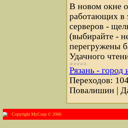
В новом окне о
работающих в э
серверов - щел
(выбирайте - н
перегружены б
Удачного чтени
Рязань - город
Переходов:
10
Повалишин
|
Д
Copyright MyCorp © 2006