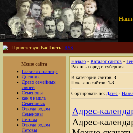
Наши
Приветствую Вас
Гость
|
RSS
Начало
»
Каталог сайтов
»
Ге
Меню сайта
Рязань - город и губерния
Главная страница
Дневник
В категории сайтов:
3
Древо семейных
Показано сайтов:
1-3
связей
Семеновы
Сортировать по:
Дате
·
Назв
как я нашла
Семеновых
Адрес-календа
Откуда родом
Семеновы
Летовы
Адрес-календа
Откуда родом
Можно скачать
Летовы