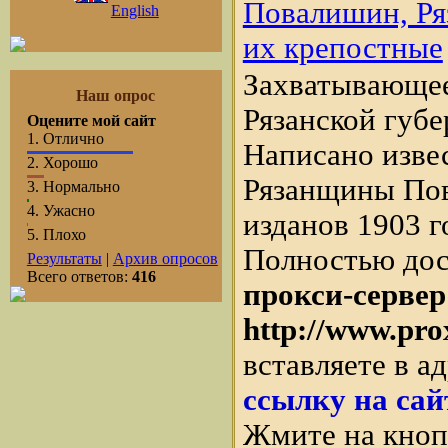
Повалишин, Ря
English
их крепостные
Захватывающее
Наш опрос
Рязанской губер
Оцените мой сайт
1.
Отлично
Написано изве
2.
Хорошо
Рязанщины По
3.
Нормально
4.
Ужасно
изданов 1903 г
5.
Плохо
Полностью дос
Результаты
|
Архив опросов
Всего ответов:
416
прокси-сервер
http://www.pro
вставляете в а
ссылку на сай
Жмите на кнопк