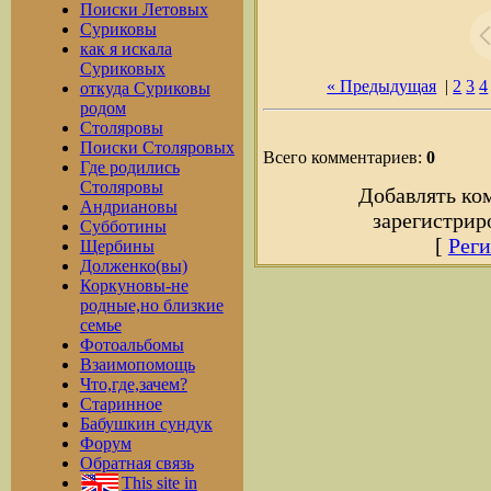
Поиски Летовых
Суриковы
как я искала
Суриковых
« Предыдущая
|
2
3
4
откуда Суриковы
родом
Столяровы
Поиски Столяровых
Всего комментариев:
0
Где родились
Столяровы
Добавлять ко
Андриановы
зарегистрир
Субботины
[
Реги
Щербины
Долженко(вы)
Коркуновы-не
родные,но близкие
семье
Фотоальбомы
Взаимопомощь
Что,где,зачем?
Старинное
Бабушкин сундук
Форум
Обратная связь
This site in