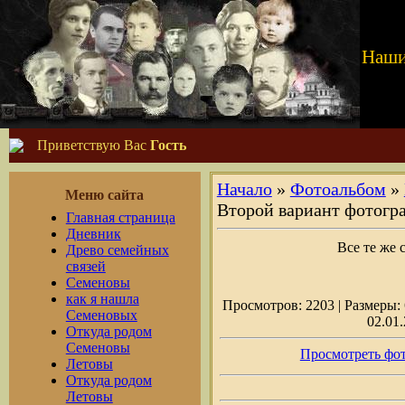
Наши
Приветствую Вас
Гость
Начало
»
Фотоальбом
»
Меню сайта
Второй вариант фотогр
Главная страница
Дневник
Все те же 
Древо семейных
связей
Семеновы
как я нашла
Просмотров: 2203 | Размеры: 6
Семеновых
02.01.
Откуда родом
Семеновы
Просмотреть фот
Летовы
Откуда родом
Летовы