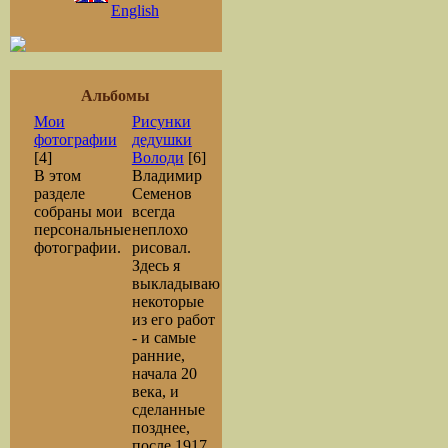
English
Альбомы
Мои
Рисунки
фотографии
дедушки
[4]
Володи
[6]
В этом
Владимир
разделе
Семенов
собраны мои
всегда
персональные
неплохо
фотографии.
рисовал.
Здесь я
выкладываю
некоторые
из его работ
- и самые
ранние,
начала 20
века, и
сделанные
позднее,
после 1917