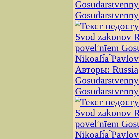
Gosudarstvennyĭ 
Gosudarstvennyĭ 
Svod zakonov Ro
povelʹnīem Gosud
Nikoali︠a︡ Pavlo
Авторы: Russia,
Gosudarstvennyĭ 
Gosudarstvennyĭ 
Svod zakonov Ro
povelʹnīem Gosud
Nikoali︠a︡ Pavlo