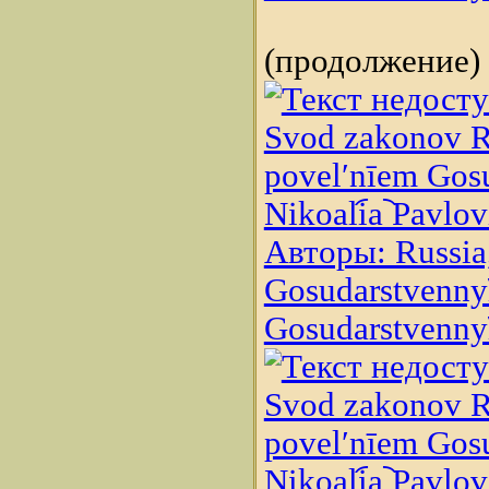
(продолжение)
Svod zakonov Ro
povelʹnīem Gosud
Nikoali︠a︡ Pavlo
Авторы: Russia,
Gosudarstvennyĭ 
Gosudarstvennyĭ 
Svod zakonov Ro
povelʹnīem Gosud
Nikoali︠a︡ Pavlo