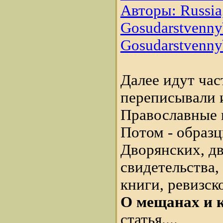
Авторы: Russia,
Gosudarstvennyĭ 
Gosudarstvennyĭ 
Далее идут час
переписывали 
Православные и
Потом - образц
Дворянских, д
свидетельства,
книги, ревизско
О мещанах и 
статья....