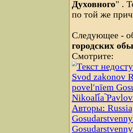
Духовного
" . 
по той же прич
Следующее - о
городских обы
Смотрите:
Svod zakonov Ro
povelʹnīem Gosud
Nikoali︠a︡ Pavlo
Авторы: Russia,
Gosudarstvennyĭ 
Gosudarstvennyĭ 