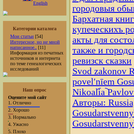
English
Категории каталога
Мои статьи
[54]
Интересное, но не мной
написанное..
[11]
Информация из печатных
источников и интернета
по теме генеалогических
Svod zakonov Ro
исследований
povelʹnīem Gosud
Nikoali︠a︡ Pavlo
Наш опрос
Оцените мой сайт
Авторы: Russia,
1.
Отлично
2.
Хорошо
Gosudarstvennyĭ 
3.
Нормально
Gosudarstvennyĭ 
4.
Ужасно
5.
Плохо