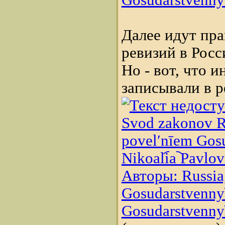
Gosudarstvennyĭ 
Далее идут пр
ревизий в Рос
Но - вот, что и
записывали в р
Svod zakonov Ro
povelʹnīem Gosud
Nikoali︠a︡ Pavlo
Авторы: Russia,
Gosudarstvennyĭ 
Gosudarstvennyĭ 