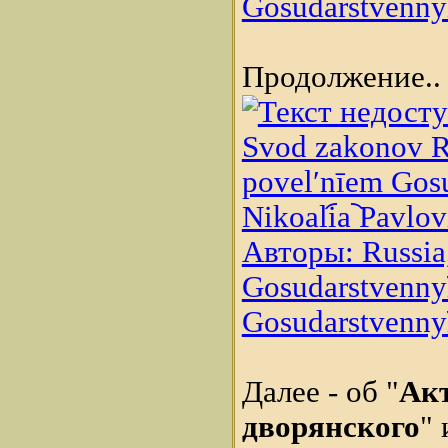
Gosudarstvennyĭ 
Продолжение..
Svod zakonov Ro
povelʹnīem Gosud
Nikoali︠a︡ Pavlo
Авторы: Russia,
Gosudarstvennyĭ 
Gosudarstvennyĭ 
Далее - об "
Акт
дворянского
" 