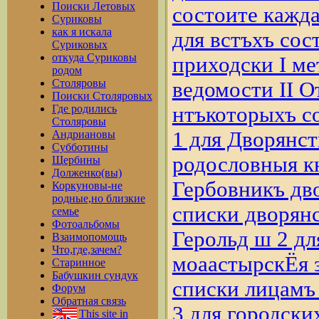
Поиски Летовых
Суриковы
как я искала
Суриковых
откуда Суриковы
родом
Столяровы
Поиски Столяровых
Где родились
Столяровы
Андриановы
Субботины
Щербины
Долженко(вы)
Коркуновы-не
родные,но близкие
семье
Фотоальбомы
Взаимопомощь
Что,где,зачем?
Старинное
Бабушкин сундук
Форум
Обратная связь
This site in