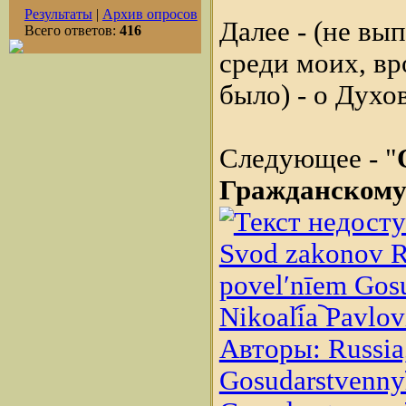
Результаты
|
Архив опросов
Далее - (не вы
Всего ответов:
416
среди моих, вр
было) - о Духо
Следующее - "
Гражданскому
Svod zakonov Ro
povelʹnīem Gosud
Nikoali︠a︡ Pavlo
Авторы: Russia,
Gosudarstvennyĭ 