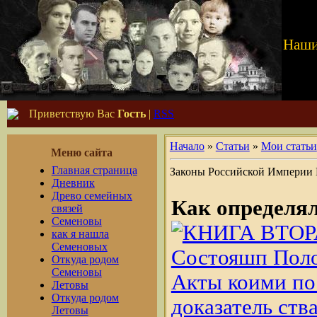
Наши
Приветствую Вас
Гость
|
RSS
Начало
»
Статьи
»
Мои статьи
Меню сайта
Главная страница
Законы Российской Империи 
Дневник
Древо семейных
Как определял
связей
Семеновы
как я нашла
Семеновых
Откуда родом
Семеновы
Летовы
Откуда родом
Летовы