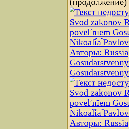
(продолжение)
Svod zakonov Ro
povelʹnīem Gosud
Nikoali︠a︡ Pavlo
Авторы: Russia,
Gosudarstvennyĭ 
Gosudarstvennyĭ 
Svod zakonov Ro
povelʹnīem Gosud
Nikoali︠a︡ Pavlo
Авторы: Russia,