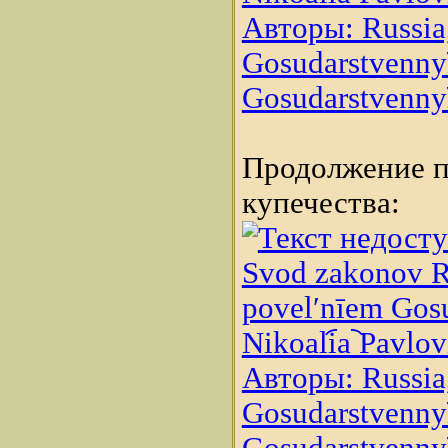
Авторы: Russia,
Gosudarstvennyĭ 
Gosudarstvennyĭ 
Продолжение п
купечества:
Svod zakonov Ro
povelʹnīem Gosud
Nikoali︠a︡ Pavlo
Авторы: Russia,
Gosudarstvennyĭ 