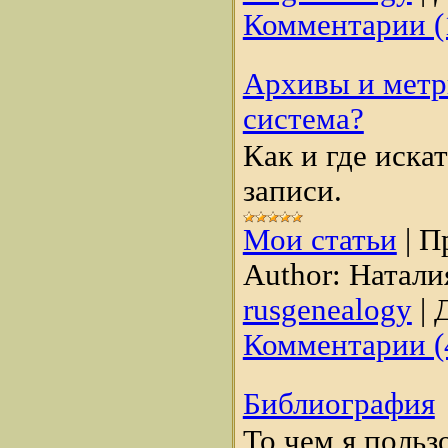
Комментарии (
Архивы и метри
система?
Как и где иска
записи.
Мои статьи
|
П
Author:
Натали
rusgenealogy
|
Д
Комментарии (
Библиография
То чем я польз