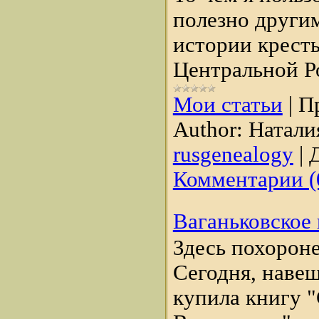
полезно други
истории крест
Центральной Р
Мои статьи
|
П
Author:
Натали
rusgenealogy
|
Д
Комментарии (
Ваганьковское
Здесь похорон
Сегодня, наве
купила книгу 