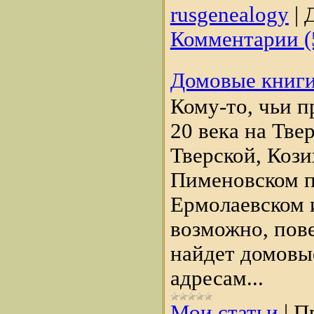
rusgenealogy
|
Д
Комментарии (
Домовые книги
Кому-то, чьи п
20 века на Тве
Тверской, Коз
Пименовском п
Ермолаевском 
возможно, пове
найдет домовы
адресам...
Мои статьи
|
П