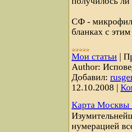
получилось ли 
СФ
- микрофил
бланках с эти
Мои статьи
|
П
Author:
Испов
Добавил:
rusge
12.10.2008
|
Ко
Карта Москвы 
Изумительнейш
нумерацией все