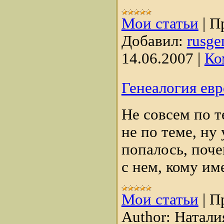
Мои статьи
|
П
Добавил:
rusge
14.06.2007
|
Ко
Генеалогия евр
Не совсем по т
не по теме, ну
попалось, поче
с нем, кому име
Мои статьи
|
П
Author:
Натали