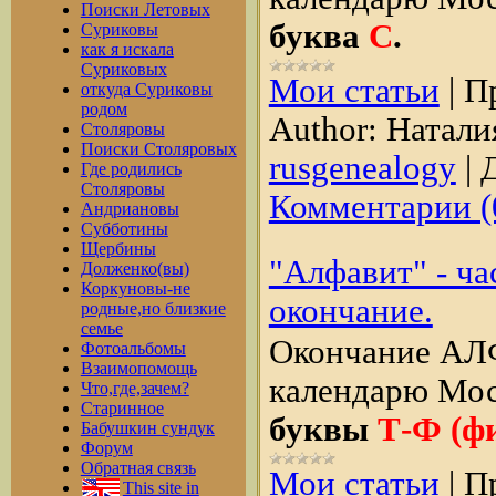
Поиски Летовых
буква
С
.
Суриковы
как я искала
Суриковых
Мои статьи
|
П
откуда Суриковы
родом
Author:
Натали
Столяровы
Поиски Столяровых
rusgenealogy
|
Д
Где родились
Столяровы
Комментарии (
Андриановы
Субботины
Щербины
"Алфавит" - ча
Долженко(вы)
Коркуновы-не
окончание.
родные,но близкие
семье
Окончание АЛ
Фотоальбомы
Взаимопомощь
календарю Мос
Что,где,зачем?
Старинное
буквы
Т-Ф
(фи
Бабушкин сундук
Форум
Обратная связь
Мои статьи
|
П
This site in