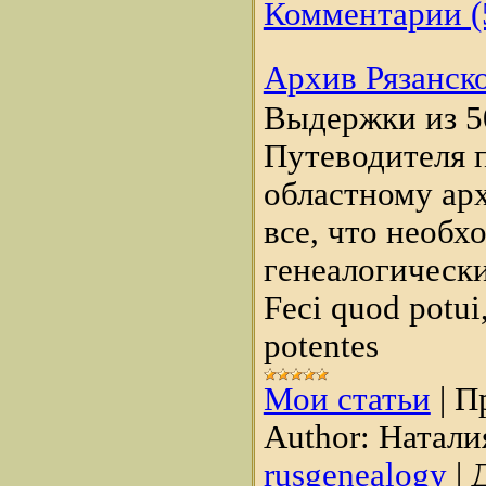
Комментарии (
Архив Рязанск
Выдержки из 5
Путеводителя 
областному арх
все, что необх
генеалогически
Feci quod potui
potentes
Мои статьи
|
П
Author:
Натали
rusgenealogy
|
Д