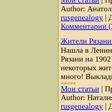
Мои статьи
|
П
Author:
Анатол
rusgenealogy
|
Д
Комментарии (
Жители Рязани 
Нашла в Ленин
Рязани на 1902
некоторых жит
много! Выклад
Мои статьи
|
П
Author:
Натали
rusgenealogy
|
Д