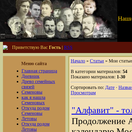
Наши
Приветствую Вас
Гость
|
RSS
Начало
»
Статьи
» Мои статьи
Меню сайта
Главная страница
В категории материалов:
54
Дневник
Показано материалов:
1-30
Древо семейных
связей
Сортировать по:
Дате
·
Назва
Семеновы
Просмотрам
как я нашла
Семеновых
"Алфавит" - то
Откуда родом
Семеновы
Летовы
Продолжение 
Откуда родом
календарю Мос
Летовы