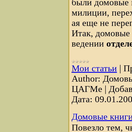
были домовые 
милиции, пере
ая еще не пере
Итак, домовые 
ведении
отдел
Мои статьи
|
П
Author:
Домовы
ЦАГМе
|
Добав
Дата:
09.01.20
Домовые книг
Повезло тем, ч