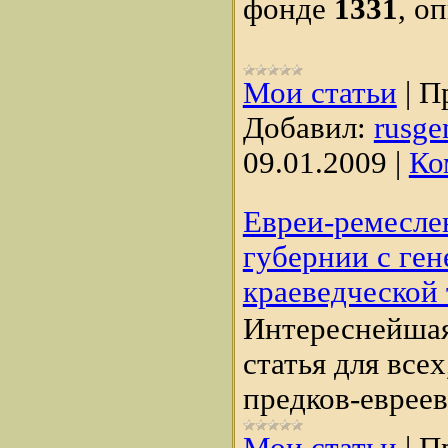
фонде
1331
, о
Мои статьи
|
П
Добавил:
rusge
09.01.2009
|
Ко
Евреи-ремесле
губернии с ген
краеведческой 
Интереснейшая
статья для все
предков-евреев