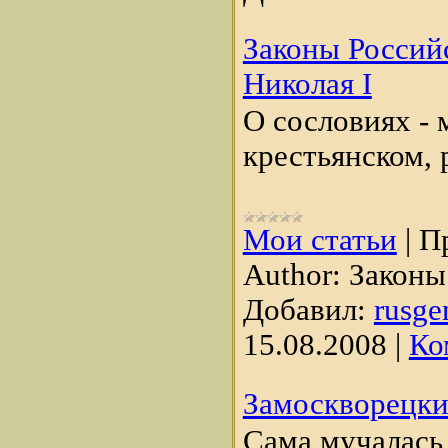
Законы Россий
Николая I
О сословиях -
крестьянском, 
Мои статьи
|
П
Author:
Законы
Добавил:
rusge
15.08.2008
|
Ко
Замоскворецки
Сама мучалась