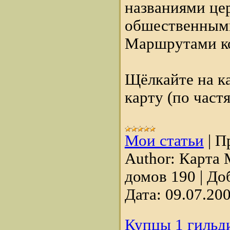
названиями це
обшественными
Маршрутами ко
Щёлкайте на к
карту (по частя
Мои статьи
|
П
Author:
Карта 
домов 190
|
До
Дата:
09.07.20
Купцы 1 гильди