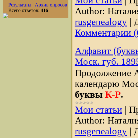
Мои статьи
|
П
Результаты
|
Архив опросов
Author:
Натали
Всего ответов:
416
rusgenealogy
|
Д
Комментарии (
Алфавит (буквы
Моск. губ. 189
Продолжение 
календарю Мос
буквы
К-Р
.
Мои статьи
|
П
Author:
Натали
rusgenealogy
|
Д