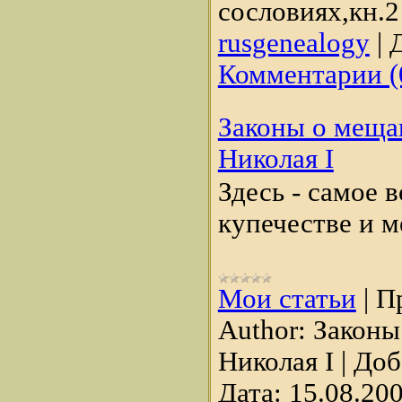
сословиях,кн.2
rusgenealogy
|
Д
Комментарии (
Законы о меща
Николая I
Здесь - самое 
купечестве и м
Мои статьи
|
П
Author:
Законы
Николая I
|
Доб
Дата:
15.08.20