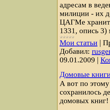
адресам в веде
милиции - их 
ЦАГМе хранитс
1331, опись 3)
Мои статьи
|
П
Добавил:
rusge
09.01.2009
|
Ко
Домовые книг
А вот по этом
сохранилось д
домовых книг!