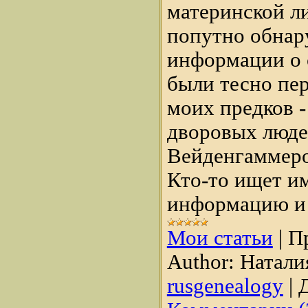
материнской л
попутно обнар
информации о 
были тесно пе
моих предков 
дворовых люде
Вейденгаммеро
Кто-то ищет и
информацию и 
Мои статьи
|
П
Author:
Натали
rusgenealogy
|
Д