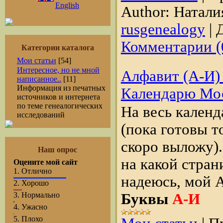
English
Author:
Натали
rusgenealogy
|
Д
Комментарии (
Категории каталога
Мои статьи
[54]
Интересное, но не мной
Алфавит (А-И) 
написанное..
[11]
Информация из печатных
Календарю Мос
источников и интернета
по теме генеалогических
На весь календ
исследований
(пока готовы т
скоро выложу).
Наш опрос
на какой стран
Оцените мой сайт
1.
Отлично
надеюсь, мой А
2.
Хорошо
3.
Нормально
Буквы
А-И
4.
Ужасно
5.
Плохо