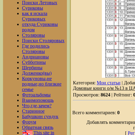
Поиски Летовых
Суриковы
как я искала
Суриковых
откуда Суриковы
родом
Столяровы
Поиски Столяровых
Где родились
Столяровы
Андриановы
Субботины
Щербины
Долженко(вы)
Коркуновы-не
Категория:
Мои статьи
| Доба
родные,но близкие
Домовые книги о/м №13 в 
семье
Фотоальбомы
Просмотров:
8624
| Рейтинг:
Взаимопомощь
Что,где,зачем?
Старинное
Всего комментариев:
0
Бабушкин сундук
Форум
Добавлять комментарии
Обратная связь
This site in
[
Рег